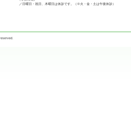
／日曜日・祝日、木曜日は休診です。（※火・金・土は午後休診）
 reserved.