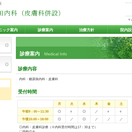
医
〒
ニック案内
診療案内
治療方針
院内設
診療案内
Medical Info
診療内容
内科・糖尿病内科・皮膚科
受付時間
月
火
水
木
金
土
午前9：00～11:30
◎
○
◎
／
○
○
午後15:00～18:00
◎
／
◎
／
／
／
◎内科・皮膚科診療（※内科受付時間は17：30まで）
〇内科のみ